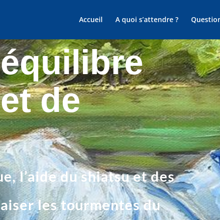
Accueil
A quoi s’attendre ?
Questio
'équilibre
et de
ue, l’aide du shiatsu et des
aiser les tourmentes du