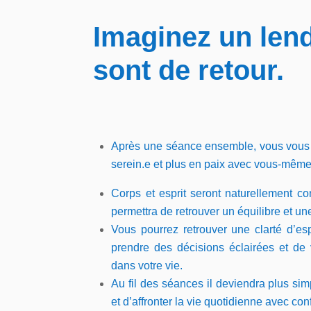
Imaginez un lende
sont de retour
.
Après
une séanc
e
ensemble, vous vous 
serein.
e
et plus en paix avec vous-même
Corps et esprit seront naturellement c
permettra de retrouver un équilibre et une
Vous
pourrez
retrouve
r
une clarté d’esp
prendre des décisions éclairées et de
dans votre vie.
Au fil des séances il deviendra plus si
et d’affronter
la vie
quotidienne
avec con