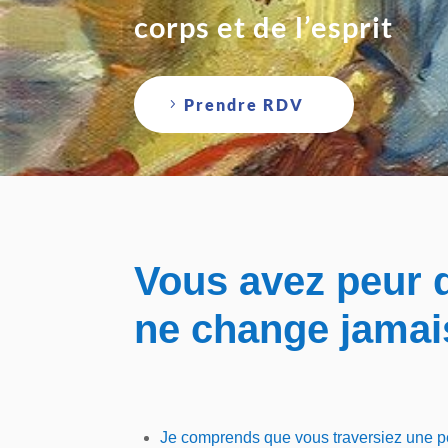
corps et de l’esprit
Prendre RDV
Vous avez peur q
ne change jamai
Je
comprends
que vous travers
i
ez une pé