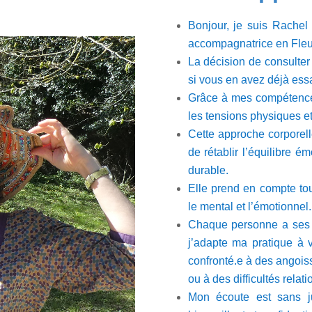
Bonjour, je suis Rachel
accompagnatrice en Fleur
La décision de consulter
si vous en avez déjà ess
Grâce à mes compétences
les tensions physiques e
Cette approche corporelle
de rétablir l’équilibre é
durable.
Elle prend en compte tou
le mental et l’émotionnel.
Chaque personne a ses p
j’adapte ma pratique à 
confronté.e à des angois
ou à des difficultés relati
Mon écoute est sans ju