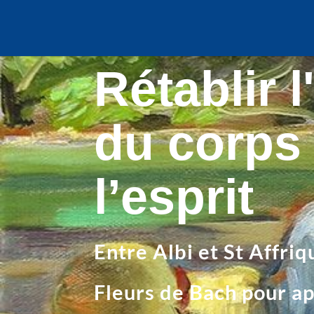
Rétablir l
du corps 
l’esprit
Entre Albi et St Affriq
Fleurs de Bach pour ap